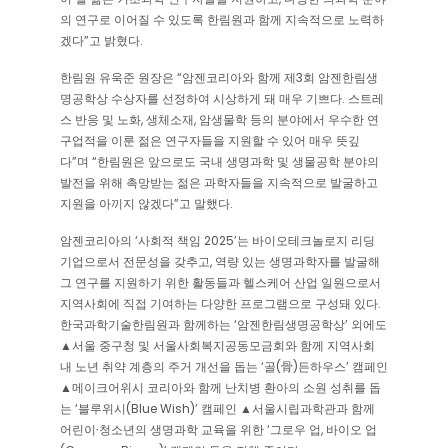
의 연구로 이어질 수 있도록 한림원과 함께 지속적으로 노력하
겠다”고 밝혔다.
한림원 유욱준 원장은 “암젠코리아와 함께 제3회 암젠한림생
명공학상 수상자를 선정하여 시상하게 돼 매우 기쁘다. 스트레
스 반응 및 노화, 생체소재, 암생물학 등의 분야에서 우수한 연
구업적을 이룬 젊은 연구자들을 지원할 수 있어 매우 뜻깊
다”며 “한림원은 앞으로도 국내 생명과학 및 생물공학 분야의
발전을 위해 촉망받는 젊은 과학자들을 지속적으로 발굴하고
지원을 아끼지 않겠다”고 말했다.
암젠코리아의 ‘사회적 책임 2025’는 바이오테크놀로지 리딩
기업으로서 전문성을 갖추고, 역량 있는 생명과학자를 발굴해
그 연구를 지원하기 위한 활동들과 헬스케어 산업 일원으로서
지역사회에 직접 기여하는 다양한 프로그램으로 구성돼 있다.
한국과학기술한림원과 함께하는 ‘암젠한림생명공학상’ 외에도
▲서울 중구청 및 서울사회복지공동모금회와 함께 지역사회
내 노년 취약 계층의 주거 개선을 돕는 ‘골(骨)든하우스’ 캠페인
▲메이크어위시 코리아와 함께 난치병 환아의 소원 성취를 돕
는 ‘블루위시(Blue Wish)’ 캠페인 ▲서울시립과학관과 함께
어린이∙청소년의 생명과학 교육을 위한 ‘그로우 업, 바이오 업