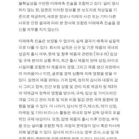
불확실성을 수반한 미래예측 진술을 포함하고 있다. 달리 명시
하지 않는 한, 암젠은 이러한 정보를 본 보도자료 작성일을 기
준으로 제공하며, 새로운 정보나 미래의 사건 또는 기타 다른
사유로 인한 결과에 따라 본 문서에 포함된 미래예측 진술을 갱
신할 의무를 지지 않는다.
미래예측 진술은 보장될 수 없으며, 실제 결과가 예측과 실질적
으로 다를 수 있다. 회사의 실적은 신규 및 기존 제품의 국내외
성공적 출시 여부, 현재 및 향후 제품과 관련된 (국내∙외) 임상
및 규제 분야의 상황 추이, 최근 출시 제품의 판매 성장, 바이오
시밀러를 포함한 타 제품과의 경쟁, 그리고 제품 생산 과정에서
의 어려움이나 지연, 글로벌 경제 상황에 의해 영향을 받을 수
있다. 암젠의 제품 판매는 가격 압력, 정치적 감시와 대중의 감
시 그리고 정부, 민간 보험 상품 및 관리 의료 제공자 등 제3자
의 약제급여 정책의 영향을 받으며, 규제, 임상 및 가이드라인
개발 그리고 관리 의료 및 의료 비용 절감 관련 국제 동향에 영
향을 받을 수 있다. 더 나아가, 당사의 연구, 테스트, 약가 산정,
마케팅 및 기타 비즈니스 활동은 국내외 정부 감독 당국의 포괄
적인 규제 대상이다. 또한, 암젠 제품의 출시 이후 안전성, 부작
용 또는 설비를 포함한 제조 과정의 문제점이 당사 혹은 타사에
의해 발견될 수 있다. 당사의 비즈니스는 정부 조사, 소송 및 제
조물 책임 클레임에 의해 영향을 받을 수 있다. 당사의 사업은