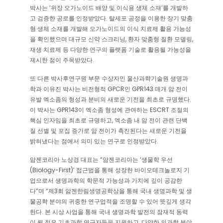
박사는 ‘위장 오가노이드 배양 및 이식용 생체 소재’를 개발하
고 검증한 공로를 인정받았다. 탈세포 공정을 이용한 장기 맞춤
형 생체 소재를 개발해 오가노이드의 이식 치료제 활용 가능성
을 확인했으며 대규모 신약 스크리닝, 환자 맞춤형 질환 모델링,
재생 치료제 등 다양한 연구의 플랫폼 기술로 활용될 가능성을
제시한 점이 주목받았다.
또 다른 박사후연구원 부문 수상자인 울산과학기술원 생명과
학과 이유진 박사는 비전형적 GPCR인 GPR143 매개 암 전이
유발 엑소좀의 형성과 분비의 새로운 기전을 최초로 규명했다.
이 박사는 GPR143이 엑소좀 형성에 관여하는 ESCRT 조절의
핵심 인자임을 최초로 규명하고, 엑소좀 내 암 전이 관련 단백
질 선별 및 포집 증가로 암 전이가 촉진된다는 새로운 기전을
밝혀냈다는 점에서 의미 있는 연구로 인정받았다.
암젠코리아 노상경 대표는 “암젠코리아는 ‘생물학 우선
(Biology-First)’ 접근법을 통해 성장한 바이오테크놀로지 기
업으로서 생명과학의 학문적 가능성과 가치에 깊이 공감한
다”며 “제3회 암젠한림생명공학상을 통해 국내 생명과학 및 생
물공학 분야의 귀중한 연구업적을 조명할 수 있어 뜻깊게 생각
한다. 본 시상 사업을 통해 국내 생명과학 발전의 잠재적 동력
이 될 젊은 기초과학 연구자들을 지원하고, 다양한 의과학 분야