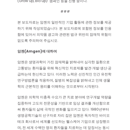
(Grow up, Bio up)’ 캠페인 등을 진행 중이다.
###
본 보도자료는 암젠의 일반적인 기업 활동에 관한 정보를 제공
하기 위해 작성되었습니다. 본 보도자료에 포함된 정보를 인용
함에 있어서 의약품 광고와 관련된 법규 위반의 잠재적 위험이
없도록 주의하여 주십시오.
암젠(Amgen)에 대하여
암젠은 생명과학이 가진 잠재력을 밝혀내어 심각한 질환으로
고통받는 환자들을 위해 혁신적인 치료제를 발견∙개발∙생산∙공
급하는데 헌신하고 있다. 이러한 노력은 선진적인 인간 유전학
연구방법론을 적용하여, 질병의 복잡성을 밝혀내고 인체 생물
학의 근본적인 원리를 이해하는 것으로부터 시작된다.
암젠은 의학적 미충족 수요가 큰 치료 분야에 연구개발 역량을
집중하여 고도의 전문성을 기반으로 임상 결과를 개선함으로
써 환자들의 삶에 극적인 변화를 일으키고 있다. 1980년부터
생명공학기술의 선구자로 자리 잡은 암젠은 독자적인 바이오
테크 회사로서 세계를 선도하는 헬스케어 기업으로 성장했으
며, 전 세계 수백만 명의 환자들을 치료하는 데 앞장서는 동시