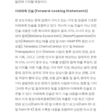
발전에 기여할 예정이다.
미래예측 진술 (Forward-Looking Statements)
본 보도자료는 현재 암젠이 가지고 있는 기대 및 믿음에 기초한
미래예측 진술을 포함하고 있다. 역사적 사실 진술이 아닌 모든
진술 내용은 다른 회사와의 협업의 결과, 이익, 시너지 또는 잠
재적 협력(BeiGene, Kyowa Kirin), Otezla®(apremilast)의
성과(Otezla의 예상 매출 성장 및 non-GAAP EPS 증진 시기
포함), Teneobio, ChemoCentryx 인수 및 Horizon
Therapeutics 인수 (Horizon 사업의 향후 성과와 전망, 성과
와 기회, 그리고 그러한 인수의 결과로 예상되는 잠재적인 전략
적 이익, 시너지 효과 또는 기회를 포함)와 함께 매출 추정치, 영
업 이익률, 자본 지출, 현금, 기타 재무 지표, 예상되는 법적, 분쟁
중재, 정치적, 당국의 규제 또는 임상시험 결과 또는 관행, 고객
및 처방자 행태 또는 관행, 보험 급여 활동 및 결과, 팬데믹 또는
기타 광범위한 보건 문제가 암젠의 사업에 미치는 영향 및 기타
그러한 추산 및 결과와제안 등을 포함하여 미래예측 진술로 간
주할 수 있다. 미래예측 진술은 하기 기술 내용을 비롯해 암젠
에서 미국 증권거래위원회(SEC)에 제출한 가장 최근 기준의
연례 보고서(Form 10-K) 및 이후의 정기 보고서(Form 10-Q
및 Form 8-K) 등에 수록된 내용을 포함하며 상당한 리스크 및