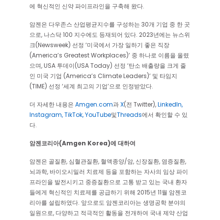
에 혁신적인 신약 파이프라인을 구축해 왔다.
암젠은 다우존스 산업평균지수를 구성하는 30개 기업 중 한 곳
으로, 나스닥 100 지수에도 등재되어 있다. 2023년에는 뉴스위
크(Newsweek) 선정 ‘미국에서 가장 일하기 좋은 직장
(America’s Greatest Workplaces)’ 중 하나로 이름을 올렸
으며, USA 투데이(USA Today) 선정 ‘탄소 배출량을 크게 줄
인 미국 기업 (America’s Climate Leaders)’ 및 타임지
(TIME) 선정 ‘세계 최고의 기업’으로 인정받았다.
더 자세한 내용은
Amgen.com
과
X
(전 Twitter),
LinkedIn,
Instagram,
TikTok,
YouTube
및
Threads
에서 확인할 수 있
다.
암젠코리아(Amgen Korea)에 대하여
암젠은 골질환, 심혈관질환, 혈액종양/암, 신장질환, 염증질환,
뇌과학, 바이오시밀러 치료제 등을 포함하는 자사의 임상 파이
프라인을 발전시키고 중증질환으로 고통 받고 있는 국내 환자
들에게 혁신적인 치료제를 공급하기 위해 2015년 11월 암젠코
리아를 설립하였다. 앞으로도 암젠코리아는 생명공학 분야의
일원으로, 다양하고 적극적인 활동을 전개하여 국내 제약 산업