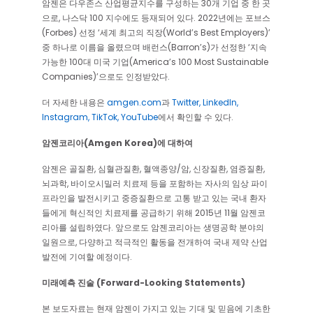
암젠은 다우존스 산업평균지수를 구성하는 30개 기업 중 한 곳
으로, 나스닥 100 지수에도 등재되어 있다. 2022년에는 포브스
(Forbes) 선정 ‘세계 최고의 직장(World’s Best Employers)’
중 하나로 이름을 올렸으며 배런스(Barron’s)가 선정한 ‘지속
가능한 100대 미국 기업(America’s 100 Most Sustainable
Companies)’으로도 인정받았다.
더 자세한 내용은
amgen.com
과
Twitter,
LinkedIn,
Instagram,
TikTok,
YouTube
에서 확인할 수 있다.
암젠코리아(Amgen Korea)에 대하여
암젠은 골질환, 심혈관질환, 혈액종양/암, 신장질환, 염증질환,
뇌과학, 바이오시밀러 치료제 등을 포함하는 자사의 임상 파이
프라인을 발전시키고 중증질환으로 고통 받고 있는 국내 환자
들에게 혁신적인 치료제를 공급하기 위해 2015년 11월 암젠코
리아를 설립하였다. 앞으로도 암젠코리아는 생명공학 분야의
일원으로, 다양하고 적극적인 활동을 전개하여 국내 제약 산업
발전에 기여할 예정이다.
미래예측 진술 (Forward-Looking Statements)
본 보도자료는 현재 암젠이 가지고 있는 기대 및 믿음에 기초한