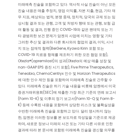
미래예측 진술을 포함하고 있다. 역사적 사실 진술이 아닌 모든
진술 내용은 매출 추정치, 영업 이익률, 자본 지출, 현금, 기타 재
무 지표, 예상되는 법적, 분쟁 중재, 정치적, 당국의 규제 또는 임
상시험 결과 또는 관행, 고객 및 처방자 행태 또는 관행, 보험 급
여 활동 및 결과, 진행 중인 COVID-19와 같은 팬데믹 또는 기
타 광범위한 보건 문제가 암젠의 사업에 미치는 영향 및 기타
그러한 추산 및 결과와 다른 회사와의 협업의 결과, 이익, 시너
지 또는 잠재적 협력(BeiGene, Kyowa Kirin 포함 또는
COVID-19 치료용 항체를 제조하기 위한 모든 협업 포함),
Otezla®(apremilast)의 성과(Otezla의 예상 매출 성장 및
non-GAAP EPS 증진 시기 포함), Five Prime Therapeutics,
Teneobio, ChemoCentryx 인수 및 Horizon Therapeutics
에 대한 인수 제안 등을 포함하여 미래예측 진술로 간주할 수
있다. 미래예측 진술은 하기 기술 내용을 비롯해 암젠에서 미국
증권거래위원회(SEC)에 제출한 가장 최근 기준의 연례 보고서
(Form 10-K) 및 이후의 정기 보고서(Form 10-Q 및 Form 8-
K) 등에 수록된 내용을 포함하며 상당한 리스크 및 불확실성을
수반한 미래예측 진술을 포함하고 있다. 달리 명시하지 않는
한, 암젠은 이러한 정보를 본 보도자료 작성일을 기준으로 제공
하며, 새로운 정보나 미래의 사건 또는 기타 다른 사유로 인한
결과에 따라 본 문서에 포함된 미래예측 진술을 갱신할 의무를