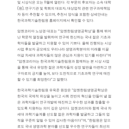
및 시상식은 오는 11월에 열린다. 각 부문의 후보자는 소속 대학
(원), 연구기관 및 학회의 대표자, 대상업적 관련 연구과제책임
자 등이 추천할 수 있으며, 추천서 양식을 포함한 상세안내는
한국과학기술한림원 홈페이지에서 확인할 수 있다.
암젠코리아 노상경 대표는 “‘암젠한림생명공학상’을 통해 뛰어
난 학문적 열정을 발휘하며 연구에 헌신하는 국내 젊은 기초과
학자들을 발굴하고 지원할 수 있어 기쁘다. 올해 진행되는 시상
사업 후보자 공모에도 우리나라 생명과학분야의 미래를 이끌
어갈 차세대 과학자들의 많은 관심과 지원이 있기를 바란다”며
“암젠코리아는 한국과학기술한림원과 함께하는 본 시상 사업
을 통해 국내 유망한 젊은 과학자들의 성장 발판을 마련하고 연
구자로의 긍지를 높여, 보다 도전적으로 기초과학 연구에 매진
할 수 있기를 희망한다”고 말했다.
한국과학기술한림원 유욱준 원장은 “암젠한림생명공학상은
한국의 국제적 위상을 높이고 사회 전반의 혁신을 만들어 낼 젊
은 과학자들이 연구개발에 매진하고 우수한 성과를 창출할 수
있도록 지원하는 의미 깊은 상이다. 암젠코리아와 함께 국내 차
세대 과학기술계를 선도할 젊은 과학자를 발굴하고 그들의 업
적을 꾸준히 알릴 수 있어 감사한 마음이다”며, “한림원은 앞으
로도 국내 생명과학 분야를 선도할 우수한 연구자들이 최선의