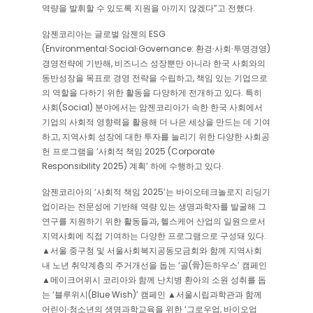
역량을 발휘할 수 있도록 지원을 아끼지 않겠다”고 전했다.
암젠코리아는 글로벌 암젠의 ESG
(Environmental∙Social∙Governance: 환경∙사회∙투명경영)
경영전략에 기반해, 비즈니스 성장뿐만 아니라 한국 사회와의
동반성장을 목표로 경영 전략을 수립하고, 책임 있는 기업으로
의 역할을 다하기 위한 활동을 다양하게 전개하고 있다. 특히
사회(Social) 분야에서는 암젠코리아가 속한 한국 사회에서
기업의 사회적 영향력을 활용해 더 나은 세상을 만드는 데 기여
하고, 지역사회 성장에 대한 투자를 늘리기 위한 다양한 사회공
헌 프로그램을 ‘사회적 책임 2025 (Corporate
Responsibility 2025) 계획’ 하에 수행하고 있다.
암젠코리아의 ‘사회적 책임 2025’는 바이오테크놀로지 리딩기
업이라는 전문성에 기반해 역량 있는 생명과학자를 발굴해 그
연구를 지원하기 위한 활동들과, 헬스케어 산업의 일원으로서
지역사회에 직접 기여하는 다양한 프로그램으로 구성돼 있다.
▲서울 중구청 및 서울사회복지공동모금회와 함께 지역사회
내 노년 취약계층의 주거개선을 돕는 ‘골(骨)든하우스’ 캠페인
▲메이크어위시 코리아와 함께 난치병 환아의 소원 성취를 돕
는 ‘블루위시(Blue Wish)’ 캠페인 ▲서울시립과학관과 함께
어린이∙청소년의 생명과학교육을 위한 ‘그로우업, 바이오업