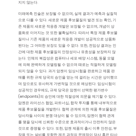
지지 않는다.
미래예측 진술은 보장될 수 없으며, 실제 결과가 예측과 실질적
으로 다를 수 있다. 새로운 제품 후보물질의 발견 또는 확인, 기
존 제품의 새로운 적응증 개발은 보장될 수 없으며, 개념이 상
품화로 이어지는 것 또한 불확실하다. 따라서 특정 제품 후보물
질이나 기존 제품의 새로운 적응증 개발이 성공적으로 상품화
된다는 그 어떠한 보장도 있을 수 없다. 또한, 전임상 결과는 인
간에 대한 제품 후보물질의 안정성이나 유효성을 보장하지 않
는다. 인체의 복잡성은 컴퓨터나 세포 배양 시스템, 동물 모델
에 의해 완벽하게 모델링될 수 없으며 때로는 적절하게 모델링
되지 않을 수 있다. 과거 암젠이 임상시험을 완료하고 제품 판
매를 위한 규제 당국의 승인을 얻는 데 걸리는 시간은 상이했으
며 앞으로도 유사하게 가변적일 것으로 예상된다. 임상시험이
성공적인 경우에도, 규제 당국은 암젠이 선택한 평가변수
(endpoints)의 승인에 대한 적절성에 의문을 제기할 수 있다.
암젠은 라이선스 협업, 파트너십, 합작 투자를 통해 내부적으로
제품 후보물질을 개발한다. 협력 관계에 의한 제품 후보물질은
당사자들 사이의 분쟁 대상이 될 수 있으며, 암젠이 협력 관계
를 맺을 당시에 신뢰한 수준으로 효과적이거나 안전하지 않은
것으로 증명될 수 있다. 또한, 암젠 제품의 출시 이후 안전성, 부
작용 또는 설비를 포함한 제조 과정의 문제점이 당사 혹은 타사