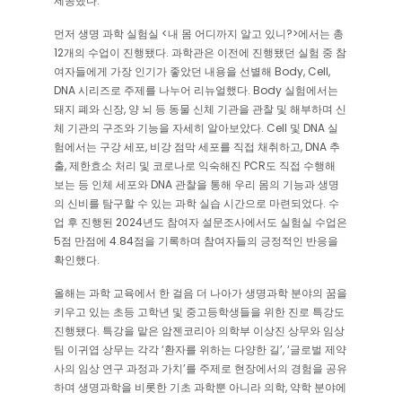
제공했다.
먼저 생명 과학 실험실 <내 몸 어디까지 알고 있니?>에서는 총
12개의 수업이 진행됐다. 과학관은 이전에 진행됐던 실험 중 참
여자들에게 가장 인기가 좋았던 내용을 선별해 Body, Cell,
DNA 시리즈로 주제를 나누어 리뉴얼했다. Body 실험에서는
돼지 폐와 신장, 양 뇌 등 동물 신체 기관을 관찰 및 해부하며 신
체 기관의 구조와 기능을 자세히 알아보았다. Cell 및 DNA 실
험에서는 구강 세포, 비강 점막 세포를 직접 채취하고, DNA 추
출, 제한효소 처리 및 코로나로 익숙해진 PCR도 직접 수행해
보는 등 인체 세포와 DNA 관찰을 통해 우리 몸의 기능과 생명
의 신비를 탐구할 수 있는 과학 실습 시간으로 마련되었다. 수
업 후 진행된 2024년도 참여자 설문조사에서도 실험실 수업은
5점 만점에 4.84점을 기록하며 참여자들의 긍정적인 반응을
확인했다.
올해는 과학 교육에서 한 걸음 더 나아가 생명과학 분야의 꿈을
키우고 있는 초등 고학년 및 중고등학생들을 위한 진로 특강도
진행됐다. 특강을 맡은 암젠코리아 의학부 이상진 상무와 임상
팀 이귀엽 상무는 각각 ‘환자를 위하는 다양한 길’, ‘글로벌 제약
사의 임상 연구 과정과 가치’를 주제로 현장에서의 경험을 공유
하며 생명과학을 비롯한 기초 과학뿐 아니라 의학, 약학 분야에