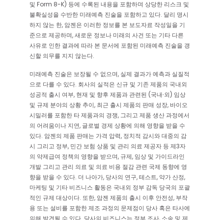
및 Form 8-K) 등에 수록된 내용을 포함하며 상당한 리스크 및
불확실성을 수반한 미래예측 진술을 포함하고 있다. 달리 명시
하지 않는 한, 암젠은 이러한 정보를 본 보도자료 작성일을 기
준으로 제공하며, 새로운 정보나 미래의 사건 또는 기타 다른
사유로 인한 결과에 따라 본 문서에 포함된 미래예측 진술을 갱
신할 의무를 지지 않는다.
미래예측 진술은 보장될 수 없으며, 실제 결과가 예측과 실질적
으로 다를 수 있다. 회사의 실적은 신규 및 기존 제품의 국내외
성공적 출시 여부, 현재 및 향후 제품과 관련된 (국내∙외) 임상
및 규제 분야의 상황 추이, 최근 출시 제품의 판매 성장, 바이오
시밀러를 포함한 타 제품과의 경쟁, 그리고 제품 생산 과정에서
의 어려움이나 지연, 글로벌 경제 상황에 의해 영향을 받을 수
있다. 암젠의 제품 판매는 가격 압력, 정치적 감시와 대중의 감
시 그리고 정부, 민간 보험 상품 및 관리 의료 제공자 등 제3자
의 약제급여 정책의 영향을 받으며, 규제, 임상 및 가이드라인
개발 그리고 관리 의료 및 의료 비용 절감 관련 국제 동향에 영
향을 받을 수 있다. 더 나아가, 당사의 연구, 테스트, 약가 산정,
마케팅 및 기타 비즈니스 활동은 국내외 정부 감독 당국의 포괄
적인 규제 대상이다. 또한, 암젠 제품의 출시 이후 안전성, 부작
용 또는 설비를 포함한 제조 과정의 문제점이 당사 혹은 타사에
의해 발견될 수 있다. 당사의 비즈니스는 정부 조사, 소송 및 제