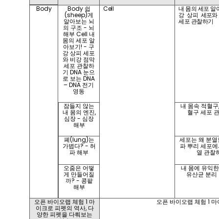
Body
Body 쉽
Cell
내 몸의 세포 알아
(sheep)게
강 상피 세포와
알아보는 뇌
세포 관찰하기
의 구조 - 뇌
해부 Cell 내
몸의 세포 알
아보기! - 구
강 상피 세포
와 비강 점막
세포 관찰하
기 DNA 눈으
로 보는 DNA
– DNA 전기
영동
잠들지 않는
내 몸속 적혈구,
내 몸의 엔진,
혈구 세포 
심장 - 심장
해부
폐(lung)는
세포는 왜 분열할
가볍다? - 허
파 뿌리 세포에
파 해부
열 관찰
오줌은 어떻
내 몸에 유익한
게 만들어질
유산균 분리 
까? - 콩팥
해부
오픈 바이오랩 체험 1 마
오픈 바이오랩 체험 1 
이크로 피펫의 역사, 다
양한 피펫을 다뤄보는