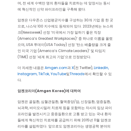
며, 전 세계 수백만 명의 환자들을 치료하는 데 앞장서는 동시
에 혁신적인 신약 파이프라인을 구축해 왔다.
암젠은 다우존스 산업평균지수를 구성하는 30개 기업 중 한 곳
으로, 나스닥 100 지수에도 등재되어 있다. 2023년에는 뉴스위
크(Newsweek) 선정 ‘미국에서 가장 일하기 좋은 직장
(America’s Greatest Workplaces)’ 중 하나로 이름을 올렸
으며, USA 투데이(USA Today) 선정 ‘탄소 배출량을 크게 줄
인 미국 기업 (America’s Climate Leaders)’ 및 타임지
(TIME) 선정 ‘세계 최고의 기업’으로 인정받았다.
더 자세한 내용은
Amgen.com
과
X
(전 Twitter),
LinkedIn,
Instagram,
TikTok,
YouTube
및
Threads
에서 확인할 수 있
다.
암젠코리아(Amgen Korea)에 대하여
암젠은 골질환, 심혈관질환, 혈액종양/암, 신장질환, 염증질환,
뇌과학, 바이오시밀러 치료제 등을 포함하는 자사의 임상 파이
프라인을 발전시키고 중증질환으로 고통 받고 있는 국내 환자
들에게 혁신적인 치료제를 공급하기 위해 2015년 11월 암젠코
리아를 설립하였다. 앞으로도 암젠코리아는 생명공학 분야의