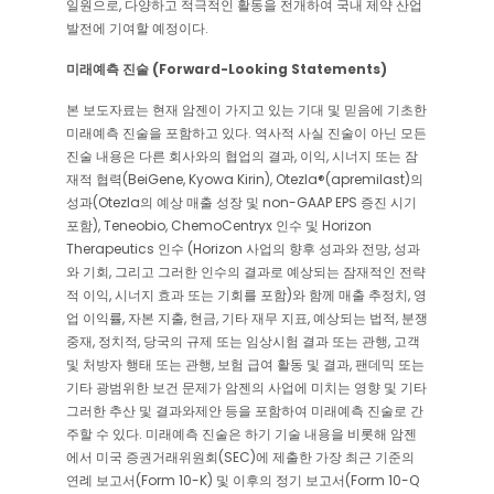
일원으로, 다양하고 적극적인 활동을 전개하여 국내 제약 산업
발전에 기여할 예정이다.
미래예측 진술 (Forward-Looking Statements)
본 보도자료는 현재 암젠이 가지고 있는 기대 및 믿음에 기초한
미래예측 진술을 포함하고 있다. 역사적 사실 진술이 아닌 모든
진술 내용은 다른 회사와의 협업의 결과, 이익, 시너지 또는 잠
재적 협력(BeiGene, Kyowa Kirin), Otezla®(apremilast)의
성과(Otezla의 예상 매출 성장 및 non-GAAP EPS 증진 시기
포함), Teneobio, ChemoCentryx 인수 및 Horizon
Therapeutics 인수 (Horizon 사업의 향후 성과와 전망, 성과
와 기회, 그리고 그러한 인수의 결과로 예상되는 잠재적인 전략
적 이익, 시너지 효과 또는 기회를 포함)와 함께 매출 추정치, 영
업 이익률, 자본 지출, 현금, 기타 재무 지표, 예상되는 법적, 분쟁
중재, 정치적, 당국의 규제 또는 임상시험 결과 또는 관행, 고객
및 처방자 행태 또는 관행, 보험 급여 활동 및 결과, 팬데믹 또는
기타 광범위한 보건 문제가 암젠의 사업에 미치는 영향 및 기타
그러한 추산 및 결과와제안 등을 포함하여 미래예측 진술로 간
주할 수 있다. 미래예측 진술은 하기 기술 내용을 비롯해 암젠
에서 미국 증권거래위원회(SEC)에 제출한 가장 최근 기준의
연례 보고서(Form 10-K) 및 이후의 정기 보고서(Form 10-Q