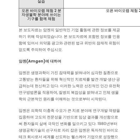
실습
오픈 바이오랩 체험 2 분
오픈 바이오랩 체험 
자생물학 분야에 쓰이는
기구를 함께 체험
본 보도자료는 암젠의 일반적인 기업 활동에 관한 정보를 제공
하기 위해 작성되었습니다. 본 보도자료에 포함된 정보를 인용
함에 있어서 의약품 광고와 관련된 법규 위반의 잠재적 위험이
없도록 주의하여 주십시오.
암젠(Amgen)에 대하여
암젠은 생명과학이 가진 잠재력을 밝혀내어 심각한 질환으로
고통받는 환자들을 위해 혁신적인 치료제를 발견∙개발∙생산∙공
급하는데 헌신하고 있다. 이러한 노력은 선진적인 인간 유전학
연구방법론을 적용하여, 질병의 복잡성을 밝혀내고 인체 생물
학의 근본적인 원리를 이해하는 것으로부터 시작된다.
암젠은 의학적 미충족 수요가 큰 치료 분야에 연구개발 역량을
집중하여 고도의 전문성을 기반으로 임상 결과를 개선함으로
써 환자들의 삶에 극적인 변화를 일으키고 있다. 1980년부터
생명공학기술의 선구자로 자리 잡은 암젠은 독자적인 바이오
테크 회사로서 세계를 선도하는 헬스케어 기업으로 성장했으