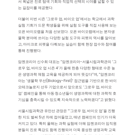
서 폭넓은 진로 탐색 기회와 직업적 선택의 시야를 넓힐 수 있
는 길잡이를 제공했다.
더불어 이번 시즌 ‘그로우 업, 바이오 업’에서는 학교에서 과학
실험 기회가 드문 학생들을 위해 실험 도구를 직접 사용해 보는
오픈 바이오랩을 처음 선보였다. 오픈 바이오랩에서는 분자생
물학 분야에 쓰이는 다양한 실험 도구와 피펫의 역사를 알아보
고, 마이크로 피펫을 다뤄보는 실습이 함께 현장 접수와 참여를
통해 진행됐다.
암젠코리아 신수희 대표는 “암젠코리아-서울시립과학관의 ‘그
로우 업, 바이오 업 시즌 4’가 올해 한층 다양한 형태로 수준 높
은 생명과학 체험 교육을 제공하게 되어 뜻깊다”며, “암젠코리
아는 ‘생물학 우선(Biology-First)’ 접근법을 기반으로 한 바이
오테크놀로지 선두 기업으로서 앞으로도 ‘그로우 업, 바이오
업’ 캠페인을 통해 아동·청소년들이 생명과학에 대한 과학적 호
기심을 충족시킬 수 있도록 지속적으로 노력하겠다”고 밝혔다.
서울시립과학관 유만선 관장은 “‘그로우 업, 바이오 업’을 진행
한 지도 벌써 5년 차에 접어들었고, 매년 캠페인의 인기가 더욱
커지고 있다. 특히 올해는 과학 실험에 더해 암젠코리아 임직원
분들의 진로 특강도 함께 진행되어 더욱 풍성한 생명과학 교육