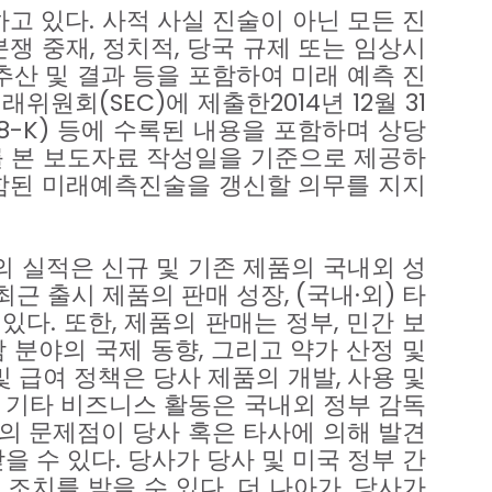
하고
있다
.
사적
사실
진술이
아닌
모든
진
분쟁
중재
,
정치적
,
당국
규제
또는
임상시
추산
및
결과
등을
포함하여
미래
예측
진
거래위원회
(SEC)
에
제출한
2014
년
12
월
31
8-K)
등에
수록된
내용을
포함하며
상당
를
본
보도자료
작성일을
기준으로
제공하
함된
미래예측진술을
갱신할
의무를
지지
의
실적은
신규
및
기존
제품의
국내외
성
최근
출시
제품의
판매
성장
, (
국내
∙
외
)
타
있다
.
또한
,
제품의
판매는
정부
,
민간
보
감
분야의
국제
동향
,
그리고
약가
산정
및
및
급여
정책은
당사
제품의
개발
,
사용
및
기타
비즈니스
활동은
국내외
정부
감독
의
문제점이
당사
혹은
타사에
의해
발견
받을
수
있다
.
당사가
당사
및
미국
정부
간
조치를
받을
수
있다
.
더
나아가
,
당사가