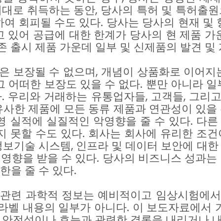
례대로
취득하는
동안
,
당사의
특허
및
특허출원
하여
회피될
수도
있다
.
당사는
당사의
현재
및
고
있어
공급에
대한
한계가
당사의
현
제품
가
존
출시
제품
가운데
일부
및
신제품의
발견
및
은
보장될
수
없으며
,
개념이
상품화로
이어지
그
어떠한
보장도
있을
수
없다
.
뿐만
아니라
일
다
.
우리와
거래하는
유통업자들
,
고객들
,
그리
유사한
제품에
모든
동류
제품과
연관성이
있을
영
실적에
실질적인
악영향을
줄
수
있다
.
다른
지
못할
수도
있다
.
회사는
회사에
유리한
조건
정보기술
시스템
,
인프라
및
데이터
보안에
대한
영향을
받을
수
있다
.
당사의
비즈니스
성과는
한을
줄
수
있다
.
관련
과학적
정보는
예비적이고
임상시험에서
라벨
내용의
일부가
아니다
.
이
보도자료에서
안전성이나
효능과
관련한
결론을
내리거나