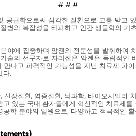
# # #
및
공급함으로써
심각한
질환으로
고통
받고
질병의
복잡성을
타파하고
인간
생물학의
기
분야에
집중하며
암젠의
전문성을
발휘하여
오기술의
선구자로
자리잡은
암젠은
독립적인
과
만나고
파격적인
가능성을
지닌
치료제
파이
있다
.
암
,
신장질환
,
염증질환
,
뇌과학
,
바이오시밀러
받고
있는
국내
환자들에게
혁신적인
치료제를
명공학
분야의
일원으로
,
다양하고
적극적인
활
atements)