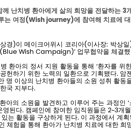
함께
난치병
환아에게
삶의
희망을
전달하는
3
루는
여정
(Wish journey)
에
참여해
치료에
대
상경
)
이
메이크어위시
코리아
(
이사장
:
박상일
(Blue Wish Campaign)’
업무협약을
체결했
치병
환아의
정서
지원
활동을
통해
‘
환자를
위
공헌하기
위한
노력의
일환으로
기획됐다
.
암
만
명
이상의
난치병
환아들의
소원
성취
활동
한국
지부다
.
환아의
소원을
발견하고
이루어
주는
과정인
‘
운영된다
.
캠페인에
참여한
임직원들은
2~3
개월
있는
활동을
구상하게
된다
.
이
과정에서
계획
인
체험을
통해
환아가
난치병
치료에
대한
희