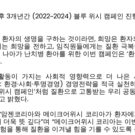
후
3
개년간
(2022~2024)
블루
위시
캠페인
진
환자의
생명을
구하는
것이라면
,
희망은
환자
게는
희망을
전하고
,
임직원들에게는
질환
극복
더
나아가
난치병
환아를
위한
이번
캠페인은
‘
환
다
.
활동이
가지는
사회적
영향력으로
더
나은
e:
환경
∙
사회
∙
투명경영
)
경영전략을
적극
실천
위시
캠페인
’
처럼
질환으로
고통받는
우리
공
고
밝혔다
.
“
암젠코리아와
메이크어위시
코리아가
환자에
이
더욱
뜻
깊다
”
며
“
메이크어위시
코리아는
이
험을
통해
질환을
이겨낼
힘을
기를
수
있도록