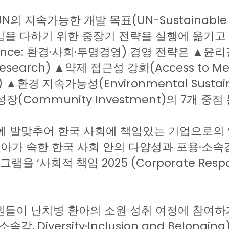
UN
의
지속가능한
개발
목표
(UN-Sustainable
임을
다하기
위한
중장기
전략을
실행에
옮기고
ance:
환경
∙
사회
∙
투명경영
)
경영
전략은
▲윤리
Research)
▲약제
접근성
강화
(Access to M
)
▲환경
지속가능성
(Environmental Sustain
성장
(Community Investment)
의
7
개
중점
에
발맞추어
한국
사회에
책임있는
기업으로의
리아가
속한
한국
사회
안의
다양성과
포용
·
소속
그램을
‘
사회적
책임
2025 (Corporate Respo
원들이
난치병
환아의
소원
성취
여정에
참여하
소속감
, Diversity·Inclusion and Belonging