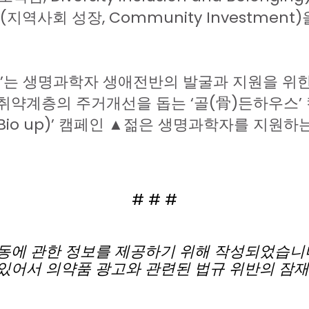
(
지역사회
성장
, Community Investment)
’
는
생명과학자
생애전반의
발굴과
지원을
위
취약계층의
주거개선을
돕는
‘
골
(
骨
)
든하우스
’
Bio up)’
캠페인
▲
젊은
생명과학자를
지원하
# # #
동에
관한
정보를
제공하기
위해
작성되었습니
있어서
의약품
광고와
관련된
법규
위반의
잠재