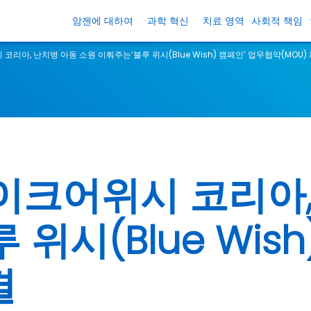
암젠에 대하여
과학 혁신
치료 영역
사회적 책임
리아, 난치병 아동 소원 이뤄주는‘블루 위시(Blue Wish) 캠페인’ 업무협약(MOU)
크어위시 코리아,
위시(Blue Wish
결