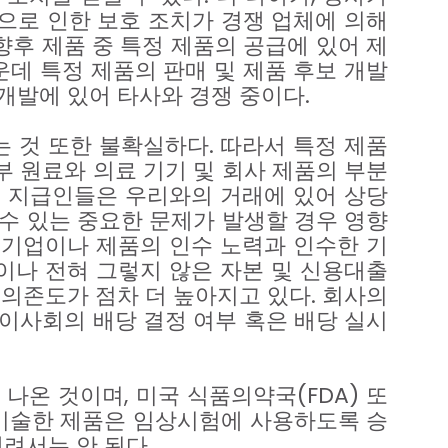
으로
인한
보호
조치가
경쟁
업체에
의해
향후
제품
중
특정
제품의
공급에
있어
제
운데
특정
제품의
판매
및
제품
후보
개발
개발에
있어
타사와
경쟁
중이다
.
는
것
또한
불확실하다
.
따라서
특정
제품
부
원료와
의료
기기
및
회사
제품의
부분
고
지급인들은
우리와의
거래에
있어
상당
수
있는
중요한
문제가
발생할
경우
영향
기업이나
제품의
인수
노력과
인수한
기
이나
전혀
그렇지
않은
자본
및
신용대출
의존도가
점차
더
높아지고
있다
.
회사의
이사회의
배당
결정
여부
혹은
배당
실시
나온
것이며
,
미국
식품의약국
(FDA)
또
기술한
제품은
임상시험에
사용하도록
승
내려서는
안
된다
.