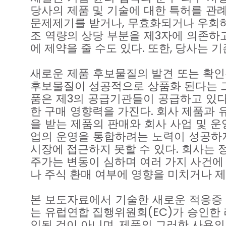
당사의
제품
및
기술에
대한
특허를
관
문제제기를
받거나
,
무효화되거나
우회
조
역량의
상당
부분을
제
3
자에
의존하
에
제약을
줄
수도
있다
.
또한
,
당사는
기
새로운
제품
후보물질의
발견
또는
확인
후보물질이
성공적으로
상품화
된다는
품은
제
3
의
공급기관들이
공급하고
있
한
구매
영향력을
가진다
.
회사
제품과
을
받는
제품의
판매와
회사
사업
및
운
업의
운영을
통합하려는
노력이
성공하
시장에
접근하지
못할
수
있다
.
회사는
주가는
변동이
심하며
여러
가지
사건에
나
주식
환매
여부에
영향을
미치거나
제
본
보도자료에서
기술한
새로운
적응증
는
유럽연합
집행위원회
(EC)
가
승인한
인된
것이
아니며
,
제품의
그러한
사용의