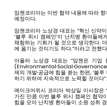
암젠코리아는
이번
협약
내용에
따라
향
예정이다
.
암젠코리아
노상경
대표는
“혁신
신약이
‘
블루
위시
캠페인
’
이
난치병
환아들에
체험하는
기회가
될
것으로
생각한다
.
에
옮기는
것이기도
하다
.”
이라고
전했
아울러
노상경
대표는
“
암젠은
기업
(Environmental∙Social∙Governanc
제의
개발
·
공급에
힘을
쏟는
한편
, ‘
블루
하기
위하여
지속적으로
노력할
것이다
”
메이크어위시
코리아
박상일
이사장은
가진
만큼
이번
블루
위시
캠페인
협약
힘을
모아
난치병
환아들이
소원
성취
경