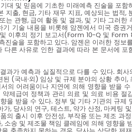
기대
및
믿음에
기초한
미래예측
진술을
포함
본
지출
,
현금
,
기타
재무
지표
,
예상되는
법적
,
또는
관행
,
급여
활동
및
결과
,
및
기타
그러한
하기
기술
내용을
비롯해
암젠에서
미국
증권
및
이후의
정기
보고서
(Form 10-Q
및
Form 
측진술을
포함하고
있다
.
암젠은
이러한
정보
타
다른
사유로
인한
결과에
따라
본
문서에
포
결과가
예측과
실질적으로
다를
수
있다
.
회사
련된
(
국내
∙
외
)
임상
및
규제
분야의
상황
추이
,
에서의
어려움이나
지연에
의해
영향을
받을
수
의
약제급여
정책과
관리
의료
및
의료
비용
절
영향을
받을
수
있다
.
정부
및
기타
기관의
규제
아가
,
당사의
연구
,
테스트
,
약가
산정
,
마케팅
및
제품의
출시
이후
안전성
,
부작용
또는
제조
과정
사
,
소송
및
제조물
책임
클레임에
의해
영향을
항을
충족하지
못하는
경우
,
당사는
상당한
제재