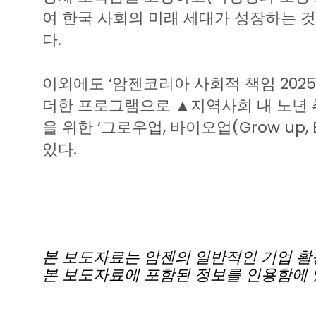
여
한국
사회의
미래
세대가
성장하는
것
다
.
이외에도
‘
암젠코리아
사회적
책임
2025
더한
프로그램으로
▲
지역사회
내
노년
을
위한
‘
그로우업
,
바이오업
(Grow up, 
있다
.
본
보도자료는
암젠의
일반적인
기업
활
본
보도자료에
포함된
정보를
인용함에