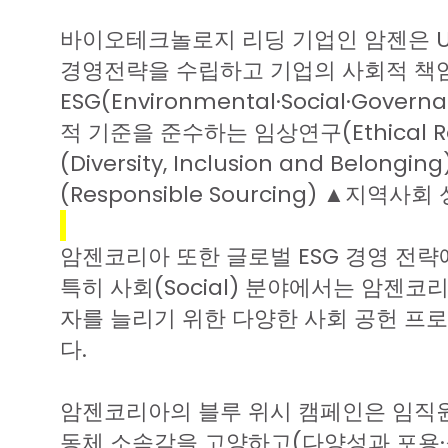
바이오테크놀로지
리딩
기업인
암젠은
경영전략을
수립하고
기업의
사회적
책
ESG
(Environmental∙Social∙Govern
적
기준을
준수하는
임상연구
(Ethical 
(Diversity, Inclusion and Belonging
(Responsible Sourcing)
▲지역사회
암젠코리아
또한
글로벌
ESG
경영
전략
특히
사회
(Social)
분야에서는
암젠코
자를
늘리기
위한
다양한
사회
공헌
프로
다
.
암젠코리아의
블루
위시
캠페인은
임직
동체
소속감을
고양하고
(
다양성과
포용
·