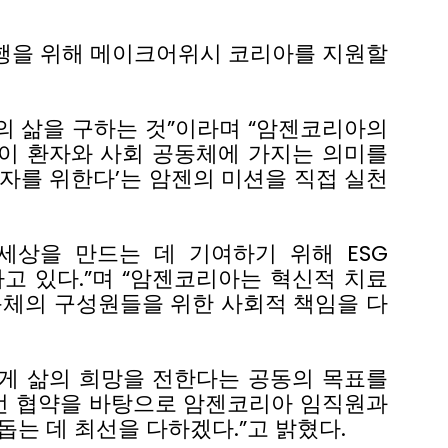
행을
위해
메이크어위시
코리아를
지원할
의
삶을
구하는
것
”
이라며
“
암젠코리아의
이
환자와
사회
공동체에
가지는
의미를
자를
위한다
’
는
암젠의
미션을
직접
실천
세상을
만드는
데
기여하기
위해
ESG
하고
있다
.”
며
“
암젠코리아는
혁신적
치료
동체의
구성원들을
위한
사회적
책임을
다
게
삶의
희망을
전한다는
공동의
목표를
번
협약을
바탕으로
암젠코리아
임직원과
돕는
데
최선을
다하겠다
.”
고
밝혔다
.