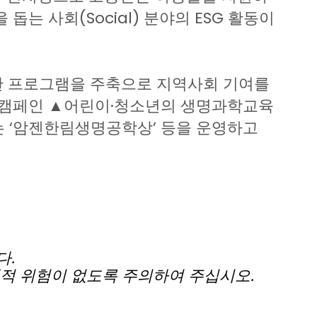
을
돕는
사회
(Social)
분야의
ESG
활동이
한
프로그램을
주축으로
지역사회
기여를
캠페인
▲
어린이
∙
청소년의
생명과학교육
는
‘
암젠한림생명공학상
’
등을
운영하고
다
.
적
위험이
없도록
주의하여
주십시오
.