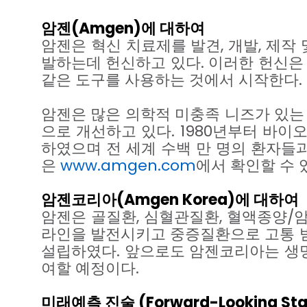
암젠
(Amgen)
에
대하여
암젠은
혁신
치료제를
발견
,
개발
,
제작
발하는데
헌신하고
있다
.
이러한
헌신은
같은
도구를
사용하는
것에서
시작한다
.
암젠은
많은
의학적
미충족
니즈가
있는
으로
개선하고
있다
. 1980
년부터
바이
하였으며
전
세계
수백
만
명의
환자들
은
www.amgen.com
에서
확인할
수
암젠코리아
(Amgen Korea)
에
대하여
암젠은
골질환
,
심혈관질환
,
혈액종양
/
라인을
발전시키고
중증질환으로
고통
설립하였다
.
앞으로도
암젠코리아는
생
여할
예정이다
.
미래예측
진술
(Forward-Looking St