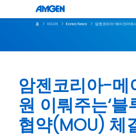
홈
미디어
Korea News
암젠코리아-메이크어위시 코
암젠코리아-메이
원 이뤄주는‘블루 
협약(MOU) 체