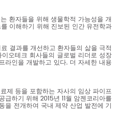
있는
환자들을
위해
생물학적
가능성을
개
초를
이해하기
위해
진보된
인간
유전학과
치료
결과를
개선하고
환자들의
삶을
극적
바이오테크
회사들의
글로벌
리더로
성장
프라인을
개발하고
있다
.
더
자세한
내용
치료제
등을
포함하는
자사의
임상
파이프
공급하기
위해
2015
년
11
월
암젠코리아를
동을
전개하여
국내
제약
산업
발전에
기