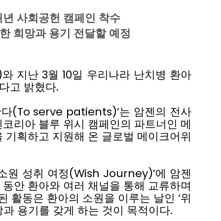
개년
사회공헌
캠페인
착수
한
희망과
용기
전달할
예정
)
와
지난
3
월
10
일
우리나라
난치병
환아
다고
밝혔다
.
한다
(To serve patients)’
는
암젠의
전사
젠코리아
블루
위시
캠페인의
파트너인
메
을
기획하고
지원해
온
글로벌
메이크어위
소원
성취
여정
(Wish Journey)’
에
암젠
동안
환아와
여러
채널을
통해
교류하며
된
활동은
환아의
소원을
이루는
날인
‘
위
망과
용기를
갖게
하는
것이
목적이다
.