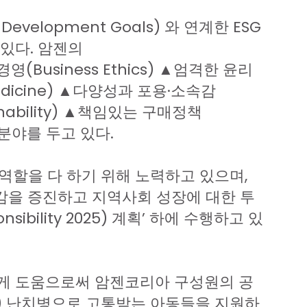
 Development Goals)
와
연계한
ESG
있다
.
암젠의
경영
(Business Ethics)
▲엄격한
윤리
edicine)
▲다양성과
포용
·
소속감
ability)
▲책임있는
구매정책
분야를
두고
있다
.
역할을
다
하기
위해
노력하고
있으며
,
감을
증진하고
지역사회
성장에
대한
투
nsibility 2025)
계획
’
하에
수행하고
있
게
도움으로써
암젠코리아
구성원의
공
)
난치병으로
고통받는
아동들을
지원하