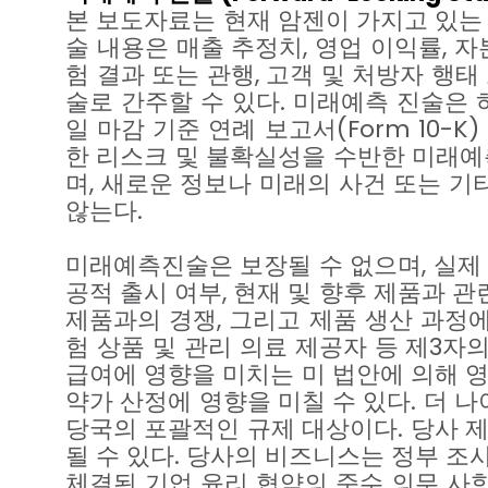
본
보도자료는
현재
암젠이
가지고
있는
술
내용은
매출
추정치
,
영업
이익률
,
자
험
결과
또는
관행
,
고객
및
처방자
행태
술로
간주할
수
있다
.
미래예측
진술은
일
마감
기준
연례
보고서
(Form 10-K)
한
리스크
및
불확실성을
수반한
미래예
며
,
새로운
정보나
미래의
사건
또는
기
않는다
.
미래예측진술은
보장될
수
없으며
,
실제
공적
출시
여부
,
현재
및
향후
제품과
관
제품과의
경쟁
,
그리고
제품
생산
과정
험
상품
및
관리
의료
제공자
등
제
3
자
급여에
영향을
미치는
미
법안에
의해
약가
산정에
영향을
미칠
수
있다
.
더
나
당국의
포괄적인
규제
대상이다
.
당사
될
수
있다
.
당사의
비즈니스는
정부
조
체결된
기업
윤리
협약의
준수
의무
사