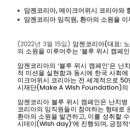
암젠코리아
,
메이크어위시
코리아와
암젠코리아
임직원
,
환아의
소원을
이
(2022
년
3
월
15
일
)
암젠코리아
(
대표
:
노
의
소원을
이루어주는
‘
블루
위시
캠페인
암젠코리아의
‘
블루
위시
캠페인
’
은
난
적
미션을
실현함과
동시에
한국
사회에
이크어위시
코리아는
전
세계적으로
50
시재단
(Make A Wish Foundation)
의
암젠코리아
블루
위시
캠페인은
난치병
코리아의
임직원들이
참여하는
형태로
환아의
소원을
발견하고
,
이를
성취할
수
시데이
(Wish day)
’에
진행되며
,
긍정적