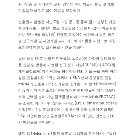
환’, ‘염증 및 자가면역 질환’ 영역의 혁신 치료제 발굴 및 개발
기술을 대상으로 참여 기업을 모집했다.
진흥원과 암젠은 지난 7월 모집 공고를 통해 참가 신청한 기업
중 8개사를 피칭데이 발표 기업으로 선정한 바 있다. 이들 8개
사는 지난 9월 15일(금) 진행된 피칭데이 세션에서 암젠 글로
벌 연구개발 및 사업개발 부서 어드바이저들을 대상으로 피칭
프리젠테이션 및 질의응답 시간을 가졌다.
올해 최종 1위로 선정된 인투셀(IntoCell)은 다양한 형태의 약
물 연결 및 방출이 가능한 신규 링커 기술(OHPAS)과 ADC(항
체약물접합체)의 선택성을 향상하는 PMT 기술 등을 통해 혁신
성을 인정받았다. 2위는 차세대 mRNA 신약 플랫폼인 원형
mRNA의 고효율 제작 신기술을 소개한 라이보텍(RiboTech)
이, 3위는 기존 기술로는 분해가 어려운 타깃들에 대한 차세대
표적 단백질 분해 기술 플랫폼인 바이오프로탁(bioPROTAC)
을 소개한 이피디바이오테라퓨틱스(EPD Biotherapeutics)가
선정됐다. 수상 기업 3곳에는 총 8천만 원의 상금이 지급되며,
1·2위 기업에는 암젠 글로벌 R&D 부서와의 1년간 멘토십 기회
가 특전으로 주어진다.
헬렌 킴 (Helen Kim) 암젠 글로벌 사업개발 전무이사는 “올해