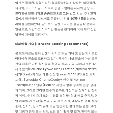
암젠은 골질환, 심혈관질환, 혈액종양/암, 신장질환, 염증질환,
뇌과학, 바이오시밀러 치료제 등을 포함하는 자사의 임상 파이
프라인을 발전시키고 중증질환으로 고통 받고 있는 국내 환자
들에게 혁신적인 치료제를 공급하기 위해 2015년 11월 암젠코
리아를 설립하였다. 앞으로도 암젠코리아는 생명공학 분야의
일원으로, 다양하고 적극적인 활동을 전개하여 국내 제약 산업
발전에 기여할 예정이다.
미래예측 진술 (Forward-Looking Statements)
본 보도자료는 현재 암젠이 가지고 있는 기대 및 믿음에 기초한
미래예측 진술을 포함하고 있다. 역사적 사실 진술이 아닌 모든
진술 내용은 다른 회사와의 협업의 결과, 이익, 시너지 또는 잠
재적 협력(BeiGene, Kyowa Kirin), Otezla®(apremilast)의
성과(Otezla의 예상 매출 성장 및 non-GAAP EPS 증진 시기
포함), Teneobio, ChemoCentryx 인수 및 Horizon
Therapeutics 인수 (Horizon 사업의 향후 성과와 전망, 성과
와 기회, 그리고 그러한 인수의 결과로 예상되는 잠재적인 전략
적 이익, 시너지 효과 또는 기회를 포함)와 함께 매출 추정치, 영
업 이익률, 자본 지출, 현금, 기타 재무 지표, 예상되는 법적, 분쟁
중재, 정치적, 당국의 규제 또는 임상시험 결과 또는 관행, 고객
및 처방자 행태 또는 관행, 보험 급여 활동 및 결과, 팬데믹 또는