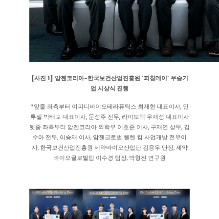
[사진 1] 암젠코리아-한국보건산업진흥원 ‘피칭데이’ 우승기
업 시상식 진행
*앞줄 좌측부터 이피디바이오테라퓨틱스 최재현 대표이사, 인
투셀 박태교 대표이사, 문성주 전무, 라이보텍 우재성 대표이사
뒷줄 좌측부터 암젠코리아 의학부 이호준 이사, 구재연 상무, 김
수아 전무, 이승재 이사, 암젠글로벌 헬렌 킴 사업개발 전무이
사, 한국보건산업진흥원 제약바이오산업단 김용우 단장, 제약
바이오글로벌팀 이수경 팀장, 박형진 연구원