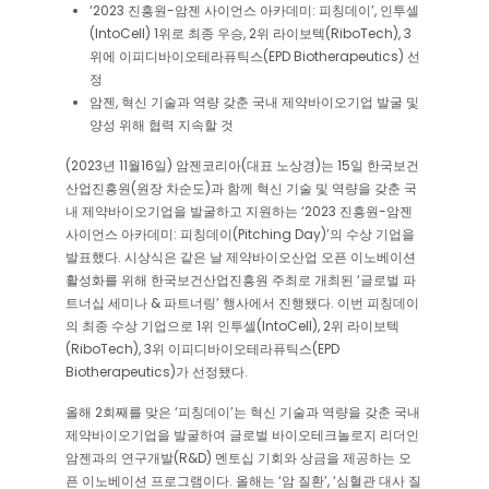
‘2023 진흥원-암젠 사이언스 아카데미: 피칭데이’, 인투셀
(IntoCell) 1위로 최종 우승, 2위 라이보텍(RiboTech), 3
위에 이피디바이오테라퓨틱스(EPD Biotherapeutics) 선
정
암젠, 혁신 기술과 역량 갖춘 국내 제약바이오기업 발굴 및
양성 위해 협력 지속할 것
(2023년 11월16일) 암젠코리아(대표 노상경)는 15일 한국보건
산업진흥원(원장 차순도)과 함께 혁신 기술 및 역량을 갖춘 국
내 제약바이오기업을 발굴하고 지원하는 ‘2023 진흥원-암젠
사이언스 아카데미: 피칭데이(Pitching Day)’의 수상 기업을
발표했다. 시상식은 같은 날 제약바이오산업 오픈 이노베이션
활성화를 위해 한국보건산업진흥원 주최로 개최된 ‘글로벌 파
트너십 세미나 & 파트너링’ 행사에서 진행됐다. 이번 피칭데이
의 최종 수상 기업으로 1위 인투셀(IntoCell), 2위 라이보텍
(RiboTech), 3위 이피디바이오테라퓨틱스(EPD
Biotherapeutics)가 선정됐다.
올해 2회째를 맞은 ‘피칭데이’는 혁신 기술과 역량을 갖춘 국내
제약바이오기업을 발굴하여 글로벌 바이오테크놀로지 리더인
암젠과의 연구개발(R&D) 멘토십 기회와 상금을 제공하는 오
픈 이노베이션 프로그램이다. 올해는 ‘암 질환’, ‘심혈관 대사 질