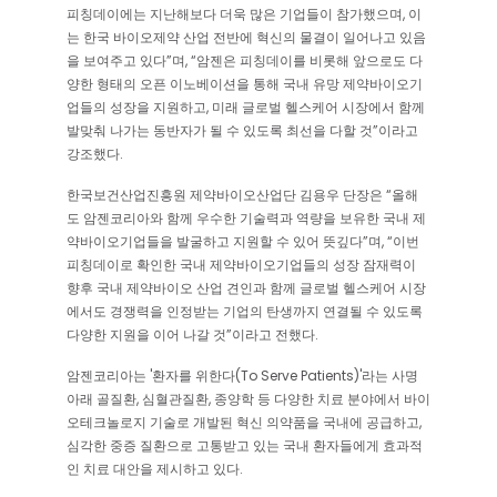
피칭데이에는 지난해보다 더욱 많은 기업들이 참가했으며, 이
는 한국 바이오제약 산업 전반에 혁신의 물결이 일어나고 있음
을 보여주고 있다”며, “암젠은 피칭데이를 비롯해 앞으로도 다
양한 형태의 오픈 이노베이션을 통해 국내 유망 제약바이오기
업들의 성장을 지원하고, 미래 글로벌 헬스케어 시장에서 함께
발맞춰 나가는 동반자가 될 수 있도록 최선을 다할 것”이라고
강조했다.
한국보건산업진흥원 제약바이오산업단 김용우 단장은 “올해
도 암젠코리아와 함께 우수한 기술력과 역량을 보유한 국내 제
약바이오기업들을 발굴하고 지원할 수 있어 뜻깊다”며, “이번
피칭데이로 확인한 국내 제약바이오기업들의 성장 잠재력이
향후 국내 제약바이오 산업 견인과 함께 글로벌 헬스케어 시장
에서도 경쟁력을 인정받는 기업의 탄생까지 연결될 수 있도록
다양한 지원을 이어 나갈 것”이라고 전했다.
암젠코리아는 '환자를 위한다(To Serve Patients)'라는 사명
아래 골질환, 심혈관질환, 종양학 등 다양한 치료 분야에서 바이
오테크놀로지 기술로 개발된 혁신 의약품을 국내에 공급하고,
심각한 중증 질환으로 고통받고 있는 국내 환자들에게 효과적
인 치료 대안을 제시하고 있다.