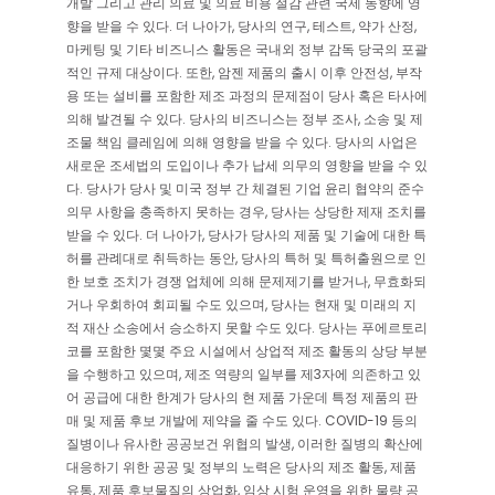
개발 그리고 관리 의료 및 의료 비용 절감 관련 국제 동향에 영
향을 받을 수 있다. 더 나아가, 당사의 연구, 테스트, 약가 산정,
마케팅 및 기타 비즈니스 활동은 국내외 정부 감독 당국의 포괄
적인 규제 대상이다. 또한, 암젠 제품의 출시 이후 안전성, 부작
용 또는 설비를 포함한 제조 과정의 문제점이 당사 혹은 타사에
의해 발견될 수 있다. 당사의 비즈니스는 정부 조사, 소송 및 제
조물 책임 클레임에 의해 영향을 받을 수 있다. 당사의 사업은
새로운 조세법의 도입이나 추가 납세 의무의 영향을 받을 수 있
다. 당사가 당사 및 미국 정부 간 체결된 기업 윤리 협약의 준수
의무 사항을 충족하지 못하는 경우, 당사는 상당한 제재 조치를
받을 수 있다. 더 나아가, 당사가 당사의 제품 및 기술에 대한 특
허를 관례대로 취득하는 동안, 당사의 특허 및 특허출원으로 인
한 보호 조치가 경쟁 업체에 의해 문제제기를 받거나, 무효화되
거나 우회하여 회피될 수도 있으며, 당사는 현재 및 미래의 지
적 재산 소송에서 승소하지 못할 수도 있다. 당사는 푸에르토리
코를 포함한 몇몇 주요 시설에서 상업적 제조 활동의 상당 부분
을 수행하고 있으며, 제조 역량의 일부를 제3자에 의존하고 있
어 공급에 대한 한계가 당사의 현 제품 가운데 특정 제품의 판
매 및 제품 후보 개발에 제약을 줄 수도 있다. COVID-19 등의
질병이나 유사한 공공보건 위협의 발생, 이러한 질병의 확산에
대응하기 위한 공공 및 정부의 노력은 당사의 제조 활동, 제품
유통, 제품 후보물질의 상업화, 임상 시험 운영을 위한 물량 공